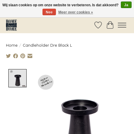
Wij slaan cookies op om onze website te verbeteren. Is dat akkoord?
Ja
Nee
Meer over cookies »
Vóór 14:00 besteld, dezelfde dag verzonden!
Verlanglijst
Winkelwag
Home
/
Candleholder Dre Black L
Product image slideshow Items