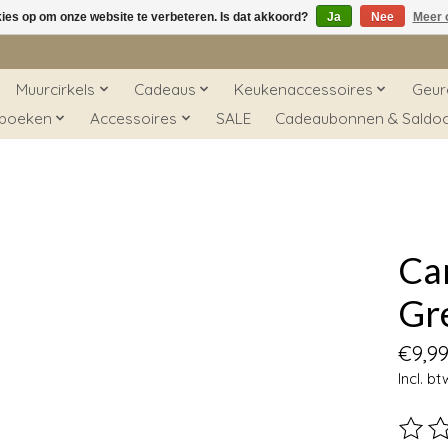
kies op om onze website te verbeteren. Is dat akkoord?
Ja
Nee
Meer 
Muurcirkels
Cadeaus
Keukenaccessoires
Geur
 boeken
Accessoires
SALE
Cadeaubonnen & Saldo
Ca
Gr
€9,9
Incl. bt
De beo