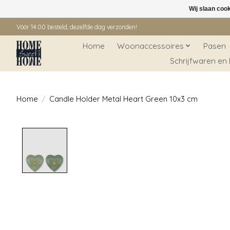
Wij slaan coo
Vóór 14:00 besteld, dezelfde dag verzonden!
Home
Woonaccessoires
Pasen
Schrijfwaren en
Home
/
Candle Holder Metal Heart Green 10x3 cm
Product image slideshow Items