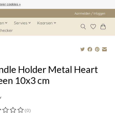
over cookies »
Aanmelden / Inloggen
en
Servies
Kaarsen
checker
ndle Holder Metal Heart
een 10x3 cm
9
w
(0)
ordeling van dit product is
0
van de 5