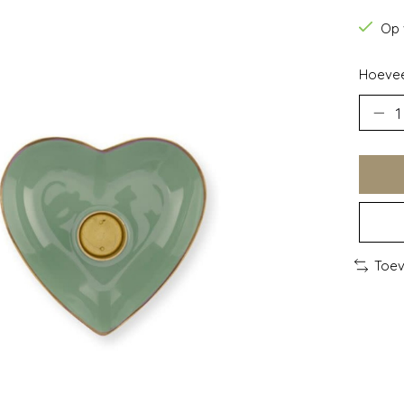
Op 
Hoevee
Toev