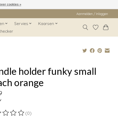
over cookies »
Aanmelden / Inloggen
en
Servies
Kaarsen
checker
dle holder funky small
ach orange
9
w
(0)
ordeling van dit product is
0
van de 5