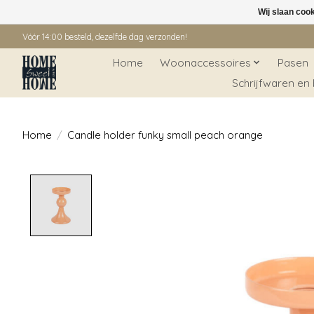
Wij slaan coo
Vóór 14:00 besteld, dezelfde dag verzonden!
Home
Woonaccessoires
Pasen
Schrijfwaren en
Home
/
Candle holder funky small peach orange
Product image slideshow Items