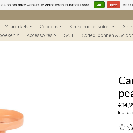
kies op om onze website te verbeteren. Is dat akkoord?
Ja
Nee
Meer 
Muurcirkels
Cadeaus
Keukenaccessoires
Geur
 boeken
Accessoires
SALE
Cadeaubonnen & Saldo
Can
pe
€14,9
Incl. bt
De beo