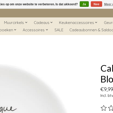
kies op om onze website te verbeteren. Is dat akkoord?
Ja
Nee
Meer 
Muurcirkels
Cadeaus
Keukenaccessoires
Geur
 boeken
Accessoires
SALE
Cadeaubonnen & Saldo
Ca
Bl
€9,9
Incl. bt
De beo