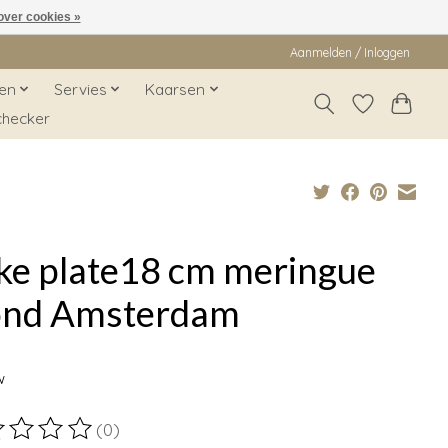
over cookies »
Aanmelden / Inloggen
en
Servies
Kaarsen
checker
ke plate18 cm meringue
ond Amsterdam
9
w
(0)
ordeling van dit product is
0
van de 5