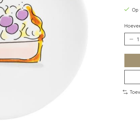
Op 
Hoevee
Toev