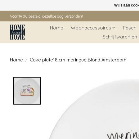
Wij slaan coo
Vóór 14:00 besteld, dezelfde dag verzonden!
Home
Woonaccessoires
Pasen
Schrijfwaren en
Home
/
Cake plate18 cm meringue Blond Amsterdam
Product image slideshow Items