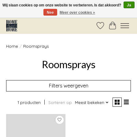
Wij slaan cookies op om onze website te verbeteren. Is dat akkoord?
Ja
Nee
Meer over cookies »
Vóór 14:00 besteld, dezelfde dag verzonden!
Verlanglijst
Winkelwag
Home
/
Roomsprays
Roomsprays
Filters weergeven
1 producten
Sorteren op
Meest bekeken