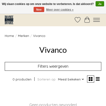
Wij slaan cookies op om onze website te verbeteren. Is dat akkoord?
Ja
Nee
Meer over cookies »
Vóór 14:00 besteld, dezelfde dag verzonden!
Verlanglijst
Winkelwag
Home
/
Merken
/
Vivanco
Vivanco
Filters weergeven
0 producten
Sorteren op
Meest bekeken
Geen producten gevonden!