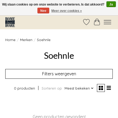
Wij slaan cookies op om onze website te verbeteren. Is dat akkoord?
Ja
Nee
Meer over cookies »
Vóór 14:00 besteld, dezelfde dag verzonden!
Verlanglijst
Winkelwag
Home
/
Merken
/
Soehnle
Soehnle
Filters weergeven
0 producten
Sorteren op
Meest bekeken
Geen producten gevonden!