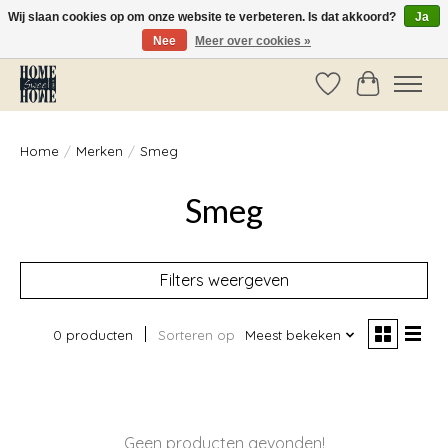
Wij slaan cookies op om onze website te verbeteren. Is dat akkoord?
Ja
Nee
Meer over cookies »
Vóór 14:00 besteld, dezelfde dag verzonden!
Verlanglijst
Winkelwag
Home
/
Merken
/
Smeg
Smeg
Filters weergeven
0 producten
Sorteren op
Meest bekeken
Geen producten gevonden!