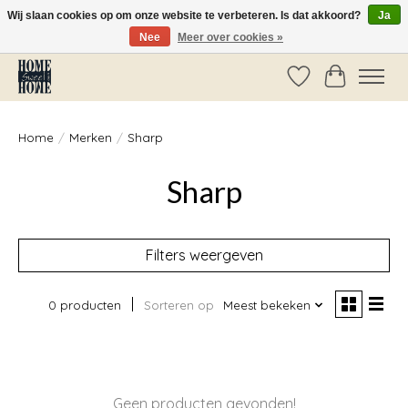
Wij slaan cookies op om onze website te verbeteren. Is dat akkoord?
Ja
Nee
Meer over cookies »
Vóór 14:00 besteld, dezelfde dag verzonden!
Verlanglijst
Winkelwag
Home
/
Merken
/
Sharp
Sharp
Filters weergeven
0 producten
Sorteren op
Meest bekeken
Geen producten gevonden!