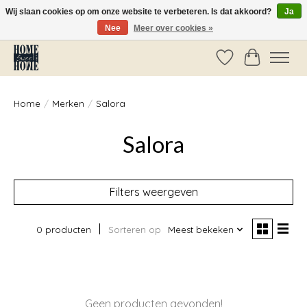
Wij slaan cookies op om onze website te verbeteren. Is dat akkoord?
Ja
Nee
Meer over cookies »
Vóór 14:00 besteld, dezelfde dag verzonden!
Verlanglijst
Winkelwag
Home
/
Merken
/
Salora
Salora
Filters weergeven
0 producten
Sorteren op
Meest bekeken
Geen producten gevonden!