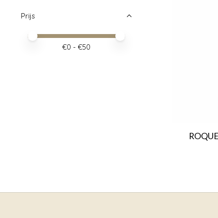
Prijs
Minimale prijswaarde
Price maximum value
€
0
- €
50
ROQUET