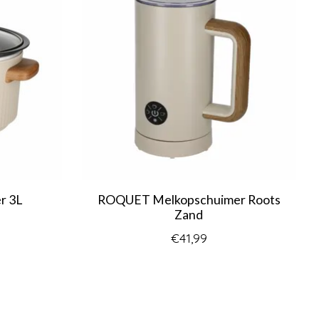
r 3L
ROQUET Melkopschuimer Roots
Zand
€41,99