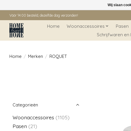
Wij slaan coo
Vóór 14:00 besteld, dezelfde dag verzonden!
Home
Woonaccessoires
Pasen
Schrijfwaren en
Home
/
Merken
/
ROQUET
Categorieën
Woonaccessoires
(1105)
Pasen
(21)