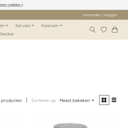
over cookies »
Aanmelden / Inloggen
en
Servies
Kaarsen
checker
 producten
Sorteren op
Meest bekeken