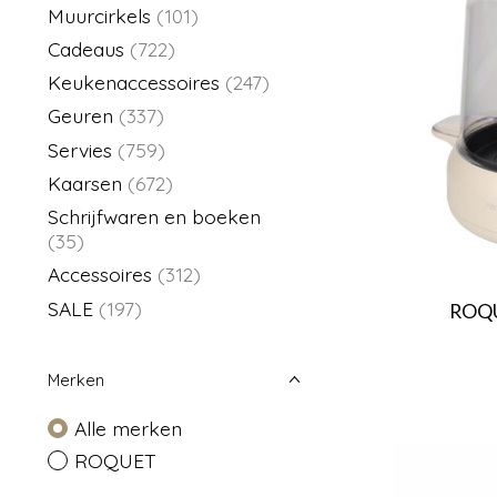
Muurcirkels
(101)
Cadeaus
(722)
Keukenaccessoires
(247)
Geuren
(337)
Servies
(759)
Kaarsen
(672)
Schrijfwaren en boeken
(35)
Accessoires
(312)
SALE
(197)
ROQU
Merken
Alle merken
ROQUET