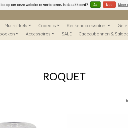
kies op om onze website te verbeteren. Is dat akkoord?
Ja
Nee
Meer 
Muurcirkels
Cadeaus
Keukenaccessoires
Geur
 boeken
Accessoires
SALE
Cadeaubonnen & Saldo
ROQUET
6