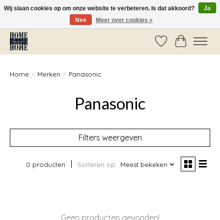
Wij slaan cookies op om onze website te verbeteren. Is dat akkoord?
Ja
Nee
Meer over cookies »
Vóór 14:00 besteld, dezelfde dag verzonden!
Verlanglijst
Winkelwag
Home
/
Merken
/
Panasonic
Panasonic
Filters weergeven
0 producten
Sorteren op
Meest bekeken
Geen producten gevonden!