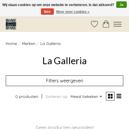
Wij slaan cookies op om onze website te verbeteren. Is dat akkoord?
Ja
Nee
Meer over cookies »
Vóór 14:00 besteld, dezelfde dag verzonden!
Verlanglijst
Winkelwag
Home
/
Merken
/
La Galleria
La Galleria
Filters weergeven
0 producten
Sorteren op
Meest bekeken
Geen producten gevonden!