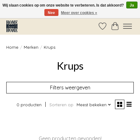
Wij slaan cookies op om onze website te verbeteren. Is dat akkoord?
Ja
Nee
Meer over cookies »
Vóór 14:00 besteld, dezelfde dag verzonden!
Verlanglijst
Winkelwag
Home
/
Merken
/
Krups
Krups
Filters weergeven
0 producten
Sorteren op
Meest bekeken
Geen producten gevonden!