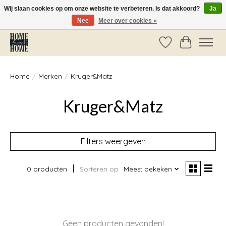
Wij slaan cookies op om onze website te verbeteren. Is dat akkoord?
Ja
Nee
Meer over cookies »
Vóór 14:00 besteld, dezelfde dag verzonden!
Verlanglijst
Winkelwag
Home
/
Merken
/
Kruger&Matz
Kruger&Matz
Filters weergeven
0 producten
Sorteren op
Meest bekeken
Geen producten gevonden!