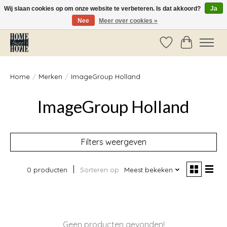
Wij slaan cookies op om onze website te verbeteren. Is dat akkoord?
Ja
Nee
Meer over cookies »
Vóór 14:00 besteld, dezelfde dag verzonden!
Verlanglijst
Winkelwag
Home
/
Merken
/
ImageGroup Holland
ImageGroup Holland
Filters weergeven
0 producten
Sorteren op
Meest bekeken
Geen producten gevonden!