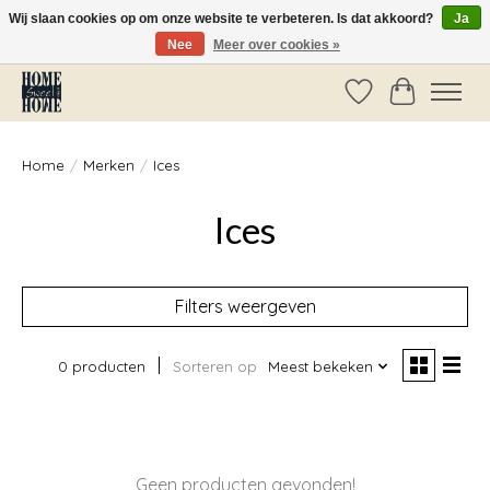
Wij slaan cookies op om onze website te verbeteren. Is dat akkoord?
Ja
Nee
Meer over cookies »
Vóór 14:00 besteld, dezelfde dag verzonden!
Verlanglijst
Winkelwag
Home
/
Merken
/
Ices
Ices
Filters weergeven
0 producten
Sorteren op
Meest bekeken
Geen producten gevonden!