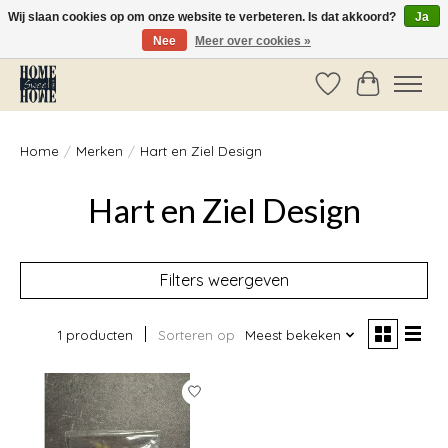
Wij slaan cookies op om onze website te verbeteren. Is dat akkoord?
Ja
Nee
Meer over cookies »
Vóór 14:00 besteld, dezelfde dag verzonden!
Verlanglijst
Winkelwag
Home
/
Merken
/
Hart en Ziel Design
Hart en Ziel Design
Filters weergeven
1 producten
Sorteren op
Meest bekeken