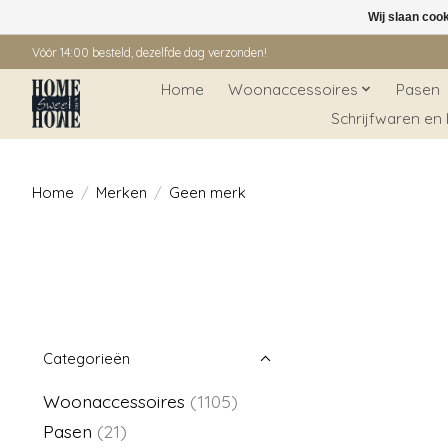
Wij slaan coo
Vóór 14:00 besteld, dezelfde dag verzonden!
Home
Woonaccessoires
Pasen
Schrijfwaren en
Home
/
Merken
/
Geen merk
Categorieën
Woonaccessoires
(1105)
Pasen
(21)