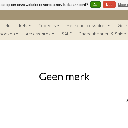
kies op om onze website te verbeteren. Is dat akkoord?
Ja
Nee
Meer 
Muurcirkels
Cadeaus
Keukenaccessoires
Geur
 boeken
Accessoires
SALE
Cadeaubonnen & Saldo
Geen merk
0