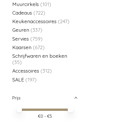
Muurcirkels
(101)
Cadeaus
(722)
Keukenaccessoires
(247)
Geuren
(337)
Servies
(759)
Kaarsen
(672)
Schrijfwaren en boeken
(35)
Accessoires
(312)
SALE
(197)
Prijs
Minimale prijswaarde
Price maximum value
€
0
- €
5