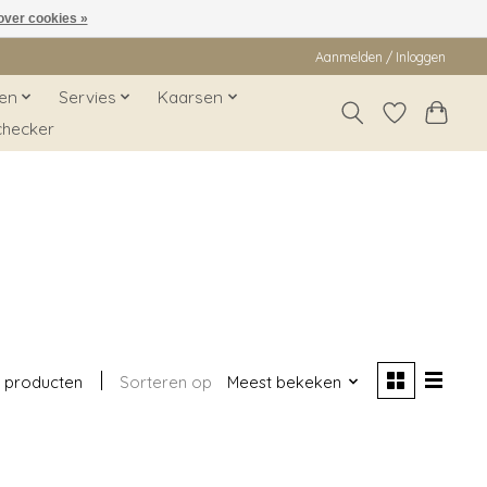
over cookies »
Aanmelden / Inloggen
en
Servies
Kaarsen
checker
 producten
Sorteren op
Meest bekeken