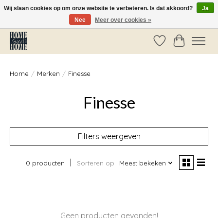
Wij slaan cookies op om onze website te verbeteren. Is dat akkoord?
Ja
Nee
Meer over cookies »
Vóór 14:00 besteld, dezelfde dag verzonden!
Verlanglijst
Winkelwag
Home
/
Merken
/
Finesse
Finesse
Filters weergeven
0 producten
Sorteren op
Meest bekeken
Geen producten gevonden!