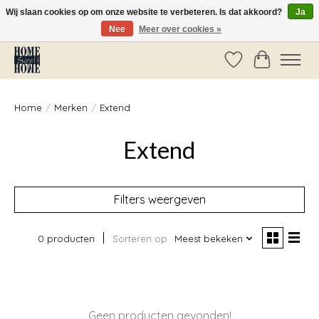
Wij slaan cookies op om onze website te verbeteren. Is dat akkoord?
Ja
Nee
Meer over cookies »
Vóór 14:00 besteld, dezelfde dag verzonden!
Verlanglijst
Winkelwag
Home
/
Merken
/
Extend
Extend
Filters weergeven
0 producten
Sorteren op
Meest bekeken
Geen producten gevonden!