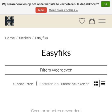
Wij slaan cookies op om onze website te verbeteren. Is dat akkoord?
Ja
Nee
Meer over cookies »
Vóór 14:00 besteld, dezelfde dag verzonden!
Verlanglijst
Winkelwag
Home
/
Merken
/
Easyfiks
Easyfiks
Filters weergeven
0 producten
Sorteren op
Meest bekeken
Geen producten gevonden!