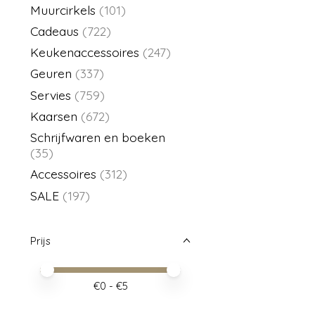
Muurcirkels
(101)
Cadeaus
(722)
Keukenaccessoires
(247)
Geuren
(337)
Servies
(759)
Kaarsen
(672)
Schrijfwaren en boeken
(35)
Accessoires
(312)
SALE
(197)
Prijs
Minimale prijswaarde
Price maximum value
€
0
- €
5