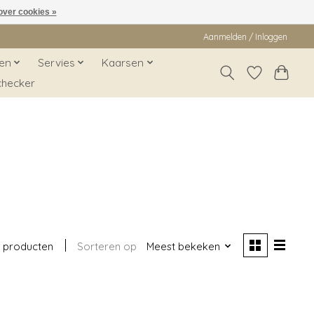
over cookies »
Aanmelden / Inloggen
en
Servies
Kaarsen
checker
 producten
Sorteren op
Meest bekeken