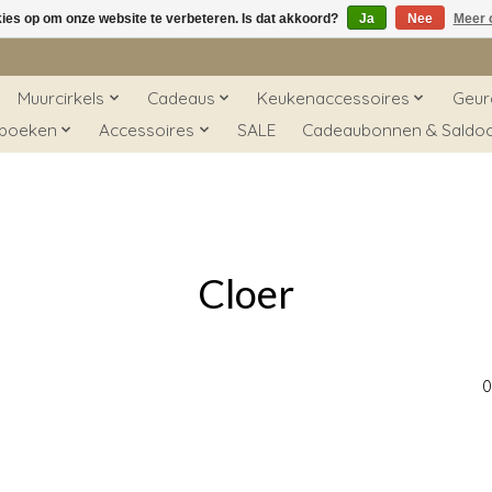
kies op om onze website te verbeteren. Is dat akkoord?
Ja
Nee
Meer 
Muurcirkels
Cadeaus
Keukenaccessoires
Geur
 boeken
Accessoires
SALE
Cadeaubonnen & Saldo
Cloer
0