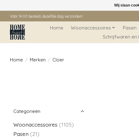
Wij slaan coo
Vóór 14:00 besteld, dezelfde dag verzonden!
Home
Woonaccessoires
Pasen
Schrijfwaren en
Home
/
Merken
/
Cloer
Categorieën
Woonaccessoires
(1105)
Pasen
(21)