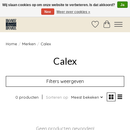
Wij slaan cookies op om onze website te verbeteren. Is dat akkoord?
Ja
Nee
Meer over cookies »
Vóór 14:00 besteld, dezelfde dag verzonden!
Verlanglijst
Winkelwag
Home
/
Merken
/
Calex
Calex
Filters weergeven
0 producten
Sorteren op
Meest bekeken
Geen producten gevonden!