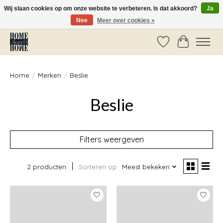
Wij slaan cookies op om onze website te verbeteren. Is dat akkoord?
Ja
Nee
Meer over cookies »
Vóór 14:00 besteld, dezelfde dag verzonden!
Verlanglijst
Winkelwag
Home
/
Merken
/
Beslie
Beslie
Filters weergeven
2 producten
Sorteren op
Meest bekeken