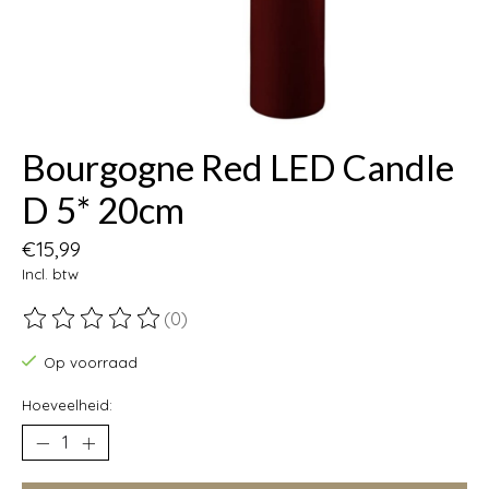
Bourgogne Red LED Candle
D 5* 20cm
€15,99
Incl. btw
(0)
De beoordeling van dit product is
0
van de 5
Op voorraad
Hoeveelheid: