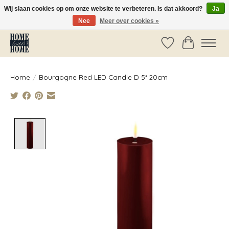
Wij slaan cookies op om onze website te verbeteren. Is dat akkoord?
Ja
Nee
Meer over cookies »
Vóór 14:00 besteld, dezelfde dag verzonden!
Verlanglijst
Winkelwag
Home
/
Bourgogne Red LED Candle D 5* 20cm
Product image slideshow Items