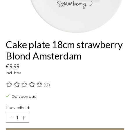
Cake plate 18cm strawberry
Blond Amsterdam
€9,99
Incl. btw
(0)
De beoordeling van dit product is
0
van de 5
Op voorraad
Hoeveelheid: