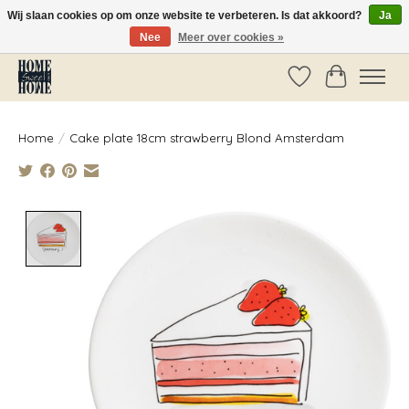
Wij slaan cookies op om onze website te verbeteren. Is dat akkoord?
Ja
Nee
Meer over cookies »
Vóór 14:00 besteld, dezelfde dag verzonden!
Verlanglijst
Winkelwag
Home
/
Cake plate 18cm strawberry Blond Amsterdam
Product image slideshow Items