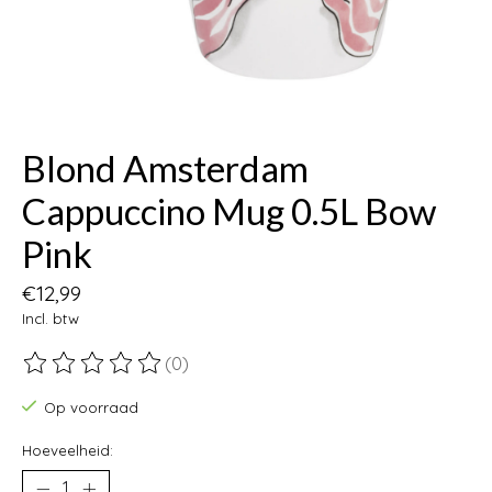
Blond Amsterdam
Cappuccino Mug 0.5L Bow
Pink
€12,99
Incl. btw
(0)
De beoordeling van dit product is
0
van de 5
Op voorraad
Hoeveelheid: