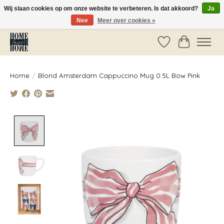
Wij slaan cookies op om onze website te verbeteren. Is dat akkoord?
Ja
Nee
Meer over cookies »
Vóór 14:00 besteld, dezelfde dag verzonden!
Verlanglijst
Winkelwag
Home
/
Blond Amsterdam Cappuccino Mug 0.5L Bow Pink
Product image slideshow Items