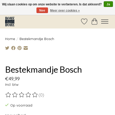
Wij slaan cookies op om onze website te verbeteren. Is dat akkoord?
Ja
Nee
Meer over cookies »
Vóór 14:00 besteld, dezelfde dag verzonden!
Verlanglijst
Winkelwag
Home
/
Bestekmandje Bosch
Product image slideshow Items
Bestekmandje Bosch
€49,99
Incl. btw
(0)
De beoordeling van dit product is
0
van de 5
Op voorraad