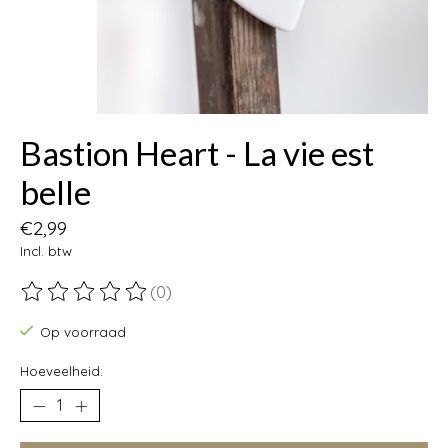
Bastion Heart - La vie est
belle
€2,99
Incl. btw
(0)
De beoordeling van dit product is
0
van de 5
Op voorraad
Hoeveelheid: