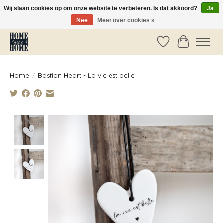
Wij slaan cookies op om onze website te verbeteren. Is dat akkoord?
Ja
Nee
Meer over cookies »
Vóór 14:00 besteld, dezelfde dag verzonden!
Verlanglijst
Winkelwag
Home
/
Bastion Heart - La vie est belle
Product image slideshow Items