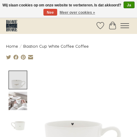
Wij slaan cookies op om onze website te verbeteren. Is dat akkoord?
Ja
Nee
Meer over cookies »
Vóór 14:00 besteld, dezelfde dag verzonden!
Verlanglijst
Winkelwag
Home
/
Bastion Cup White Coffee Coffee
Product image slideshow Items