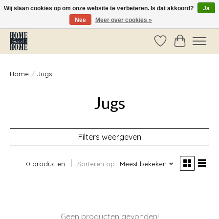
Wij slaan cookies op om onze website te verbeteren. Is dat akkoord?
Ja
Nee
Meer over cookies »
Vóór 14:00 besteld, dezelfde dag verzonden!
Verlanglijst
Winkelwag
Home
/
Jugs
Jugs
Filters weergeven
0 producten
Sorteren op
Meest bekeken
Geen producten gevonden!