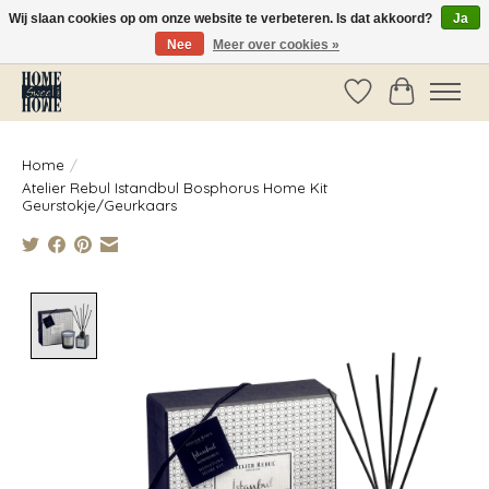
Wij slaan cookies op om onze website te verbeteren. Is dat akkoord?
Ja
Nee
Meer over cookies »
Vóór 14:00 besteld, dezelfde dag verzonden!
Verlanglijst
Winkelwag
Home
/
Atelier Rebul Istandbul Bosphorus Home Kit
Geurstokje/Geurkaars
Product image slideshow Items