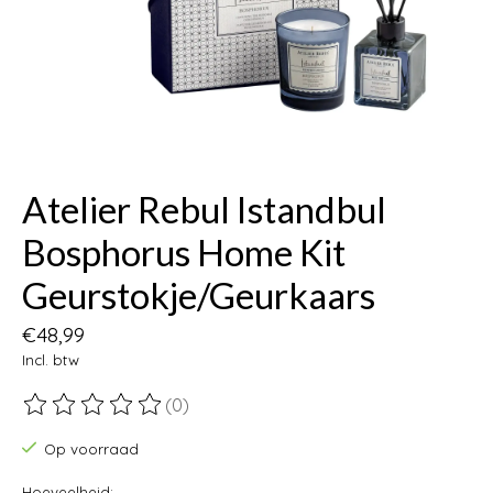
Atelier Rebul Istandbul
Bosphorus Home Kit
Geurstokje/Geurkaars
€48,99
Incl. btw
(0)
De beoordeling van dit product is
0
van de 5
Op voorraad
Hoeveelheid: