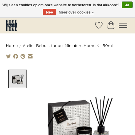
Wij slaan cookies op om onze website te verbeteren. Is dat akkoord?
Ja
Nee
Meer over cookies »
Vóór 14:00 besteld, dezelfde dag verzonden!
Verlanglijst
Winkelwag
Home
/
Atelier Rebul Istanbul Miniature Home Kit 50ml
Product image slideshow Items