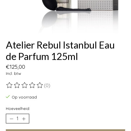
Atelier Rebul Istanbul Eau
de Parfum 125ml
€125,00
Incl. btw
(0)
De beoordeling van dit product is
0
van de 5
Op voorraad
Hoeveelheid: