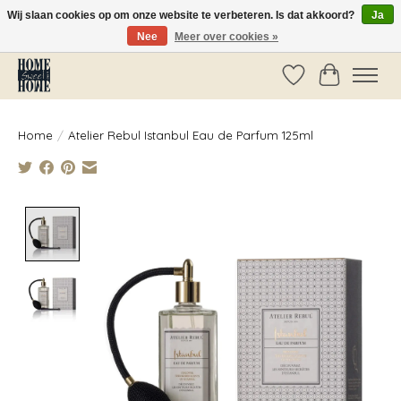
Wij slaan cookies op om onze website te verbeteren. Is dat akkoord?
Ja
Nee
Meer over cookies »
Vóór 14:00 besteld, dezelfde dag verzonden!
Verlanglijst
Winkelwag
Home
/
Atelier Rebul Istanbul Eau de Parfum 125ml
Product image slideshow Items