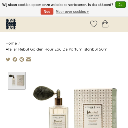
Wij slaan cookies op om onze website te verbeteren. Is dat akkoord?
Ja
Nee
Meer over cookies »
Vóór 14:00 besteld, dezelfde dag verzonden!
Verlanglijst
Winkelwag
Home
/
Atelier Rebul Golden Hour Eau De Parfum Istanbul 50ml
Product image slideshow Items