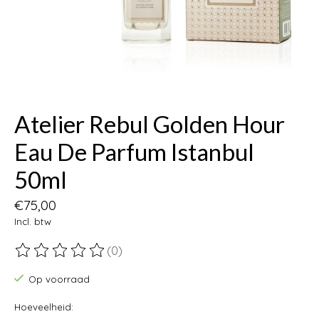
Atelier Rebul Golden Hour
Eau De Parfum Istanbul
50ml
€75,00
Incl. btw
(0)
De beoordeling van dit product is
0
van de 5
Op voorraad
Hoeveelheid: