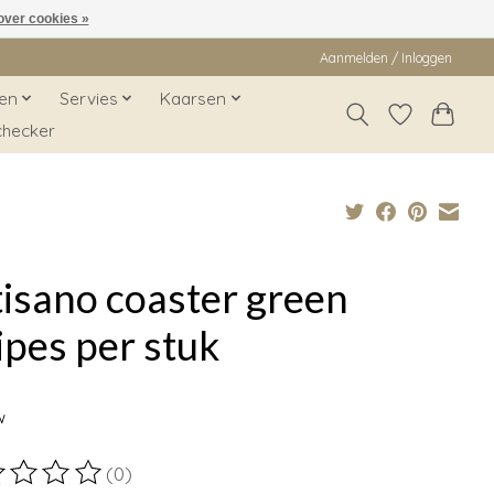
over cookies »
Aanmelden / Inloggen
en
Servies
Kaarsen
checker
isano coaster green
ipes per stuk
9
w
(0)
ordeling van dit product is
0
van de 5