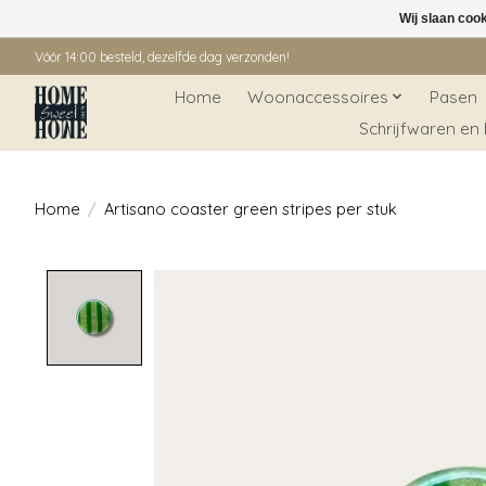
Wij slaan coo
Vóór 14:00 besteld, dezelfde dag verzonden!
Home
Woonaccessoires
Pasen
Schrijfwaren en
Home
/
Artisano coaster green stripes per stuk
Product image slideshow Items