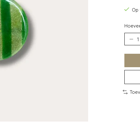
Op 
Hoevee
Toev