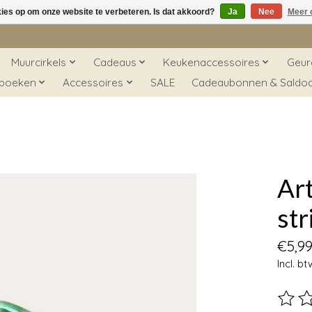
kies op om onze website te verbeteren. Is dat akkoord?
Ja
Nee
Meer 
Muurcirkels
Cadeaus
Keukenaccessoires
Geur
 boeken
Accessoires
SALE
Cadeaubonnen & Saldo
Art
str
€5,9
Incl. bt
De beo