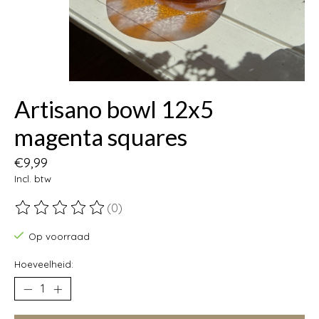
Artisano bowl 12x5
magenta squares
€9,99
Incl. btw
(0)
De beoordeling van dit product is
0
van de 5
Op voorraad
Hoeveelheid: