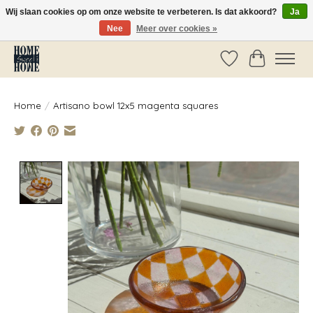
Wij slaan cookies op om onze website te verbeteren. Is dat akkoord?
Ja
Nee
Meer over cookies »
Vóór 14:00 besteld, dezelfde dag verzonden!
Verlanglijst
Winkelwag
Home
/
Artisano bowl 12x5 magenta squares
Product image slideshow Items