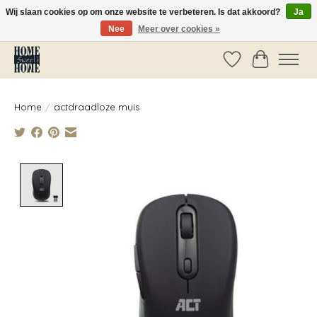
Wij slaan cookies op om onze website te verbeteren. Is dat akkoord?
Ja
Nee
Meer over cookies »
Vóór 14:00 besteld, dezelfde dag verzonden!
Verlanglijst
Winkelwag
Home
/
actdraadloze muis
Product image slideshow Items