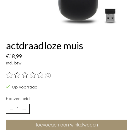
actdraadloze muis
€18,99
Incl. btw
(0)
De beoordeling van dit product is
0
van de 5
Op voorraad
Hoeveelheid:
Toevoegen aan winkelwagen