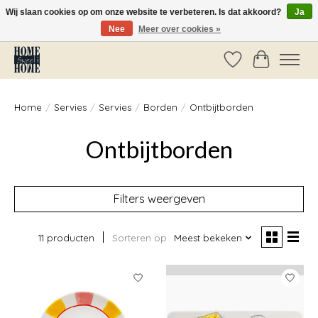
Wij slaan cookies op om onze website te verbeteren. Is dat akkoord?
Ja
Nee
Meer over cookies »
Vóór 14:00 besteld, dezelfde dag verzonden!
Verlanglijst
Winkelwag
Home
/
Servies
/
Servies
/
Borden
/
Ontbijtborden
Ontbijtborden
Filters weergeven
11 producten
Sorteren op
Meest bekeken