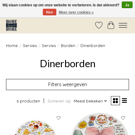
Wij slaan cookies op om onze website te verbeteren. Is dat akkoord?
Ja
Nee
Meer over cookies »
Vóór 14:00 besteld, dezelfde dag verzonden!
Verlanglijst
Winkelwag
Home
/
Servies
/
Servies
/
Borden
/
Dinerborden
Dinerborden
Filters weergeven
6 producten
Sorteren op
Meest bekeken