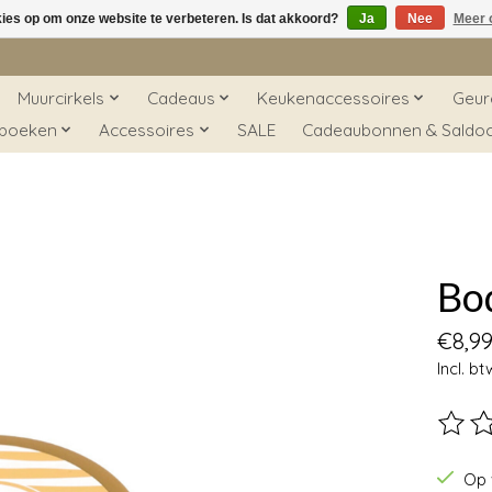
kies op om onze website te verbeteren. Is dat akkoord?
Ja
Nee
Meer 
Muurcirkels
Cadeaus
Keukenaccessoires
Geur
 boeken
Accessoires
SALE
Cadeaubonnen & Saldo
Bo
€8,9
Incl. bt
De beo
Op 