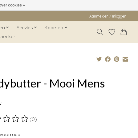
over cookies »
Aanmelden / Inloggen
en
Servies
Kaarsen
checker
dybutter - Mooi Mens
9
w
(0)
ordeling van dit product is
0
van de 5
voorraad