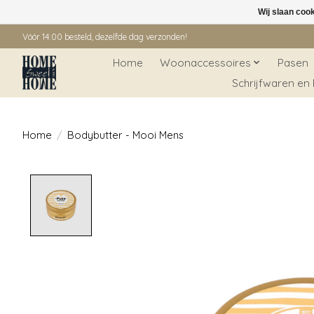
Wij slaan coo
Vóór 14:00 besteld, dezelfde dag verzonden!
Home
Woonaccessoires
Pasen
Schrijfwaren en
Home
/
Bodybutter - Mooi Mens
Product image slideshow Items